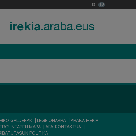
ES
EU
irekia.
araba.eus
HIKO GALDERAK
|
LEGE OHARRA
|
ARABA IREKIA
EBGUNEAREN MAPA
|
AFA-KONTAKTUA
|
RIBATUTASUN POLITIKA