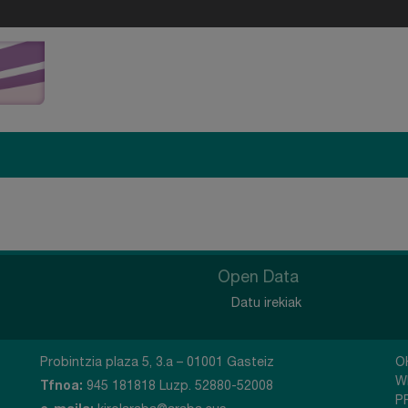
Open Data
Datu irekiak
Probintzia plaza 5, 3.a – 01001 Gasteiz
O
W
Tfnoa:
945 181818 Luzp. 52880-52008
P