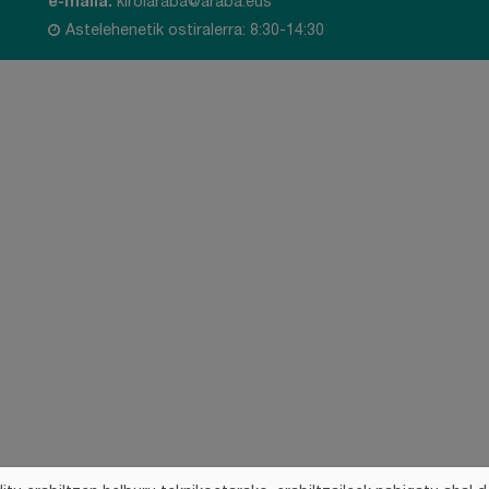
e-maila:
kirolaraba@araba.eus
Astelehenetik ostiralerra: 8:30-14:30