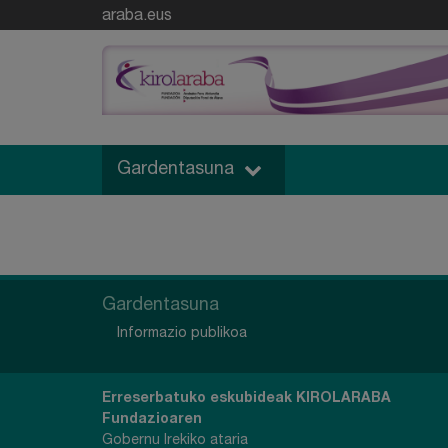
araba.eus
Gardentasuna
Gardentasuna
Informazio publikoa
Erreserbatuko eskubideak
KIROLARABA
Fundazioaren
Gobernu Irekiko ataria