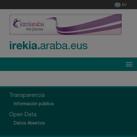
ES
EU
irekia.
araba.eus
Menú
Tog
Transparencia
Información pública
Open Data
Datos Abiertos