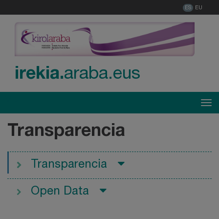
ES
EU
irekia.
araba.eus
Menú
Tog
Transparencia
Transparencia
Open Data