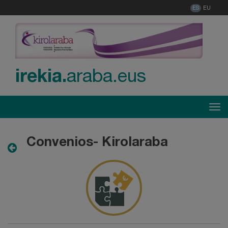
ES
EU
irekia.
araba.eus
Menú
Tog
Convenios- Kirolaraba